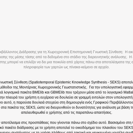
ριβάλλοντος Διάδρασης για τη Χωροχρονική Επιστημονική Γνωστική Σύνθεση: Η εικό
σης της μέσης τάσης από τα δεδομένα στο στάδιο της διερευνητικής ανάλυσης. Η εικ
της μπορεί να επιλέξει να δει μια ποικιλία από χάρτες πάνω στα αποτελέσματα της α
πληροφορία των χαρτών ως πίνακα-κείμενο σε αρχείο.
ωστική Σύνθεση (Spatiotemporal Epistemic Knowledge Synthesis - SEKS) αποτελεί
μέθοδοι της Μοντέρνας Χωροχρονικής Γεωστατιστικής. Για την υπολογιστική εφα
κά λογισμικά πακέτα BMElib και GBMElib που τρέχουν μέσα από το λογισμικό Matla
ην πλευρά του χρήστη η ευχέρεια να δουλεύει σε γραμμή εντολών στον υπολογιστή κ
ο αυτό, η παρούσα δουλειά στοχεύει στη δημιουργία ενός Γραφικού Περιβάλλοντο
νο στα πακέτα της SEKS, ώστε να διευρυνθούν οι δυνατότητες για ανάλυση με βάση τ
απελευθερωθεί ο χρήστης από τις παραπάνω απαιτήσεις.
 αποτέλεσμα στις προσπάθειες που γίνονται πάνω στο σχέδιο αυτό. Βασισμένο στη θ
μικό πακέτο διάδρασης με το χρήστη αποτελεί το οικοδόμημα του πλαισίου του SEKS
ώμενου συστήματος με τη χρήση πλήθους από τακτικά και γενικευμένα μοντέλα συν