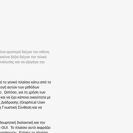
να αριστερά δείχνει την οθόνη
όνα δεξιά δείχνει την τελική
νάλυσης και να εξαγάγει την
 το γενικό πλαίσιο κάτω από το
ρμογή αυτών των μεθόδων
b. Ωστόσο, για τη χρήση των
αι να έχει κάποια οικειότητα με
ς Διάδρασης (Graphical User
η Γνωστική Σύνθεση και να
εωρητική διαλεκτική και την
-GUI. Το πλαίσιο αυτό εκφράζει
διασπορών. Επίσης το πλαίσιο