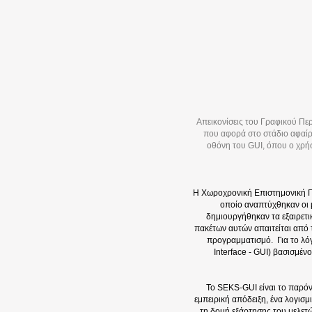
Απεικονίσεις του Γραφικού Πε
που αφορά στο στάδιο αφαίρε
οθόνη του GUI, όπου ο χρήσ
Η Χωροχρονική Επιστημονική Γν
οποίο αναπτύχθηκαν οι 
δημιουργήθηκαν τα εξαιρετι
πακέτων αυτών απαιτείται από τ
προγραμματισμό. Για το λόγ
Interface - GUI) βασισμέ
Το SEKS-GUI είναι το παρόν
εμπειρική απόδειξη, ένα λογισ
τη δομή εξάρτησης του μελετ